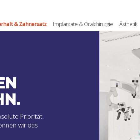
rhalt & Zahnersatz
Implantate & Oralchirurgie
Ästhetik
EN
HN.
solute Priorität.
önnen wir das