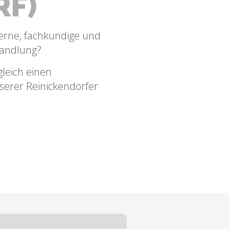
RF)
erne, fachkundige und
andlung?
leich einen
serer Reinickendorfer