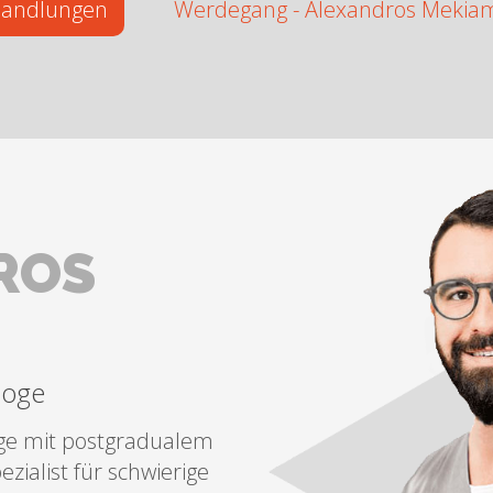
ehandlungen
Werdegang - Alexandros Mekiami
ROS
loge
ge mit postgradualem
zialist für schwierige