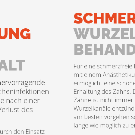
SCHMER
UNG
WURZEL
BEHAN
ALT
Für eine schmerzfrei
mit einem Anästhetik
 hervorragende
ermöglicht eine scho
cheninfektionen
Erhaltung des Zahns. 
e nach einer
Zähne ist nicht immer
erlust des
Wurzelkanäle entzünden
am besten vorgehen so
lange wie möglich zu e
urch den Einsatz