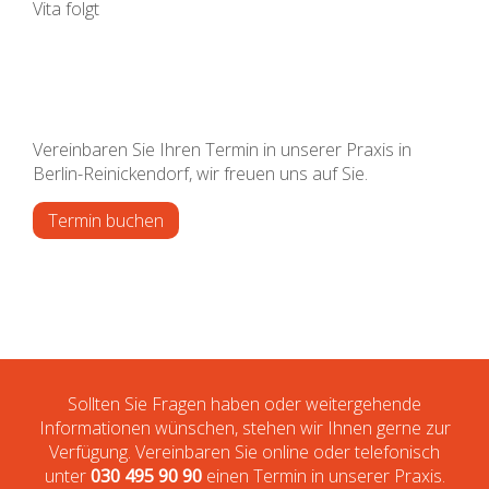
Vita folgt
Vereinbaren Sie Ihren Termin in unserer Praxis in
Berlin-Reinickendorf, wir freuen uns auf Sie.
Termin buchen
Sollten Sie Fragen haben oder weitergehende
Informationen wünschen, stehen wir Ihnen gerne zur
Verfügung. Vereinbaren Sie online oder telefonisch
unter
030 495 90 90
einen Termin in unserer Praxis.