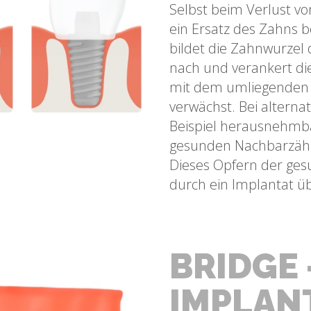
Selbst beim Verlust v
serer Patienten
ein Ersatz des Zahns b
erhaften Halt zu
bildet die Zahnwurzel
nach und verankert dies
mit dem umliegenden
verwächst. Bei altern
Beispiel herausnehmb
gesunden Nachbarzähn
Dieses Opfern der ge
durch ein Implantat üb
BRIDGE 
IMPLAN