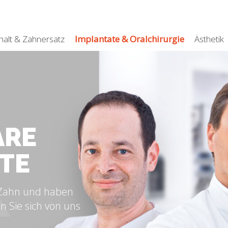
halt & Zahnersatz
Implantate & Oralchirurgie
Ästhetik
ARE
TE
 Zahn und haben
n Sie sich von uns