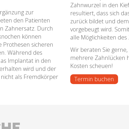
Zahnwurzel in den Kie
Ergänzung zur
resultiert, dass sich 
ieten den Patienten
zurück bildet und d
en Zahnersatz. Durch
vorgebeugt wird. Somit
rknochen können
alle Möglichkeiten des
e Prothesen sicheren
Wir beraten Sie gerne,
en. Während des
mehrere Zahnlücken h
as Implantat in den
Kosten scheuen!
 erhalten wird und der
 nicht als Fremdkörper
Termin buchen
CHE