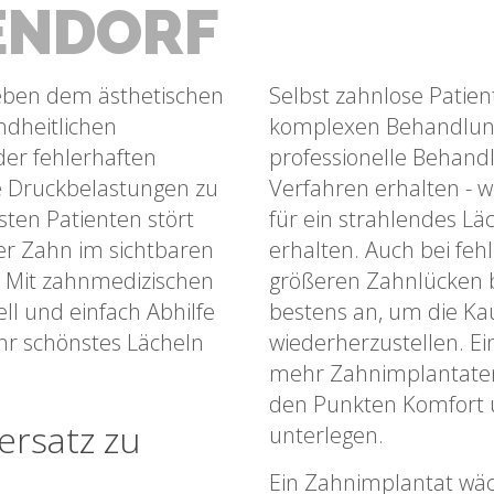
ENDORF
eben dem ästhetischen
Selbst zahnlose Patien
ndheitlichen
komplexen Behandlun
er fehlerhaften
professionelle Behandl
e Druckbelastungen zu
Verfahren erhalten - w
ten Patienten stört
für ein strahlendes L
der Zahn im sichtbaren
erhalten. Auch bei fe
t. Mit zahnmedizischen
größeren Zahnlücken b
ell und einfach Abhilfe
bestens an, um die Ka
Ihr schönstes Lächeln
wiederherzustellen. Ei
mehr Zahnimplantaten 
den Punkten Komfort u
ersatz zu
unterlegen.
Ein Zahnimplantat wäch