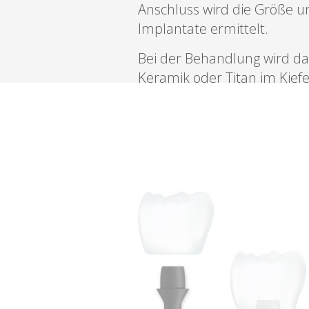
Anschluss wird die Größe u
Implantate ermittelt.
Bei der Behandlung wird da
Keramik oder Titan im Kief
und wächst im Heilungsproz
dieses Prozesses spricht m
Zahnersatz, da ein Implant
anderen Technologien eine
am nächsten kommt. Auf d
nun komplette Prothesen, 
befestigt werden, da es ein 
Teil des Kiefers ist.
Sie sollten nach der Behand
sorgfältige Zahnpflege acht
Abständen kontrollieren w