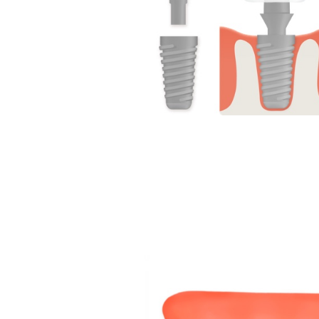
Termine
kdie Implantate un
genauestens, um einen dau
garantieren.