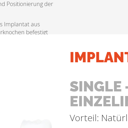
nd Positionierung der
s Implantat aus
erknochen befestigt
ess dort ein. Wegen
an von natürlichem
IMPLAN
at im Gegensatz zu
m natürlichen Zahn
em Implantat können
Brücken oder Kronen
SINGLE 
integrierter und fester
EINZEL
lung auf eine
Vorteil: Natür
en. In regelmäßigen
ir während
Prophylaxe-